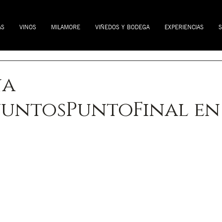
AS
VINOS
MILAMORE
VIÑEDOS Y BODEGA
EXPERIENCIAS
S
ña
juntosPuntoFinal en