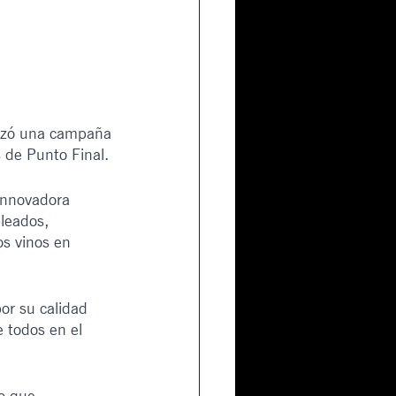
nzó una campaña 
 de Punto Final.
innovadora 
leados, 
os vinos en 
or su calidad 
e todos en el 
o que 