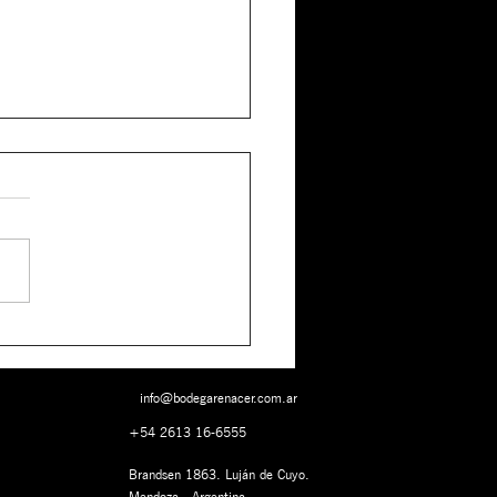
ancó la Cosecha
6
info@bodegarenacer.com.ar
+54 2613 16-6555
Brandsen 1863. Luján de Cuyo.
Mendoza - Argentina