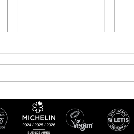
Menú de Verano en
Arr
Bodega Renacer
202