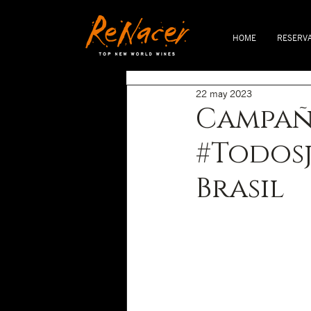
HOME
RESERV
22 may 2023
Campa
#Todos
Brasil