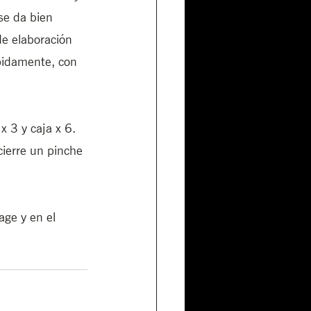
se da bien 
de elaboración 
pidamente, con 
 3 y caja x 6. 
cierre un pinche 
age y en el 