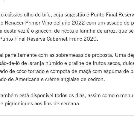
l o clássico olho de bife, cuja sugestão é Punto Final Reser
 o Renacer Primer Vino del año 2022 com um assado de po
 desta vez é o gnocchi de ricota e farinha de arroz, que se
Punto Final Reserva Cabernet Franc 2020. 
vai perfeitamente com as sobremesas da proposta. Uma de
ão-de-ló de laranja húmido e praline de frutos secos, dulc
ado de coco torrado e compota de maçã com espuma de ba
lado de Americana e crème anglaise de cedron.
ambém está disponível todos os dias, assim como o menu l
a e piqueniques aos fins-de-semana.