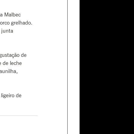
va Malbec 
rco grelhado. 
 junta 
gustação de 
e de leche 
unilha, 
igeiro de 