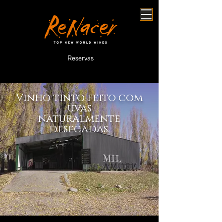
Reservas
Vinho tinto feito com
uvas
naturalmente
desecadas.