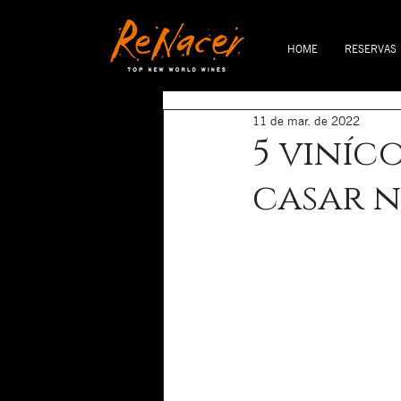
HOME
RESERVAS
11 de mar. de 2022
5 viníc
casar 