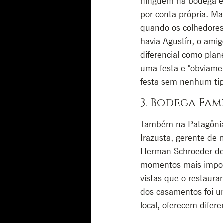
ninguém na bodega e 
por conta própria. Ma
quando os colhedores
havia Agustín, o amig
diferencial como pla
uma festa e "obviamen
festa sem nenhum tipo
3. Bodega Fam
Também na Patagônia,
Irazusta, gerente de 
Herman Schroeder des
momentos mais import
vistas que o restaura
dos casamentos foi um
local, oferecem difere