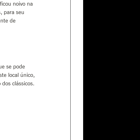
icou noivo na 
, para seu 
ente de 
ue se pode 
te local único, 
dos clássicos.