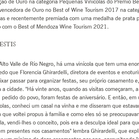
o de Ouro na categoria Pequenas Vinícolas do Prêmio Be
encedora de Ouro no Best of Wine Tourism 2017 na categ
ras e recentemente premiada com uma medalha de prata p
do com o Best of Mendoza Wine Tourism 2021.
estis
Alto Valle de Río Negro, há uma vinícola que tem uma eno
edo que Florencia Ghirardelli, diretora de eventos e enotu
ixar passar para organizar festas, seu próprio casamento e, 
a cidade. "Há vinte anos, quando as visitas começaram, a 
 pedido do povo, foram festas de aniversário. E então, em
inícolas, conheci um casal na vinha e me disseram que estav
que voltei propus à família e como eles só se preocupava
a, vendi-lhes o conceito, pois era a desculpa ideal para qu
m presentes nos casamentos" lembra Ghirardelli, que expl