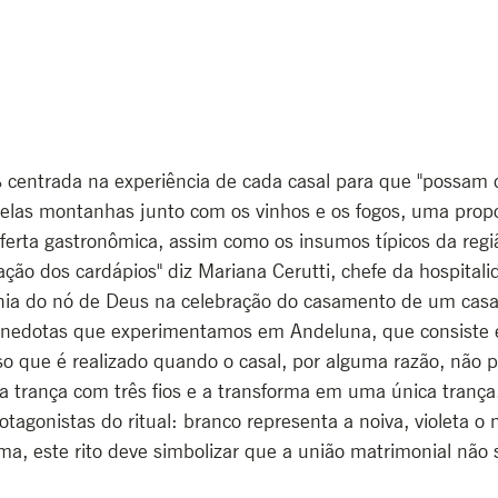
entrada na experiência de cada casal para que "possam d
elas montanhas junto com os vinhos e os fogos, uma prop
ferta gastronômica, assim como os insumos típicos da regi
ação dos cardápios" diz Mariana Cerutti, chefe da hospitalid
nia do nó de Deus na celebração do casamento de um casal 
anedotas que experimentamos em Andeluna, que consiste
ioso que é realizado quando o casal, por alguma razão, não 
ma trança com três fios e a transforma em uma única trança.
tagonistas do ritual: branco representa a noiva, violeta o 
ma, este rito deve simbolizar que a união matrimonial não 