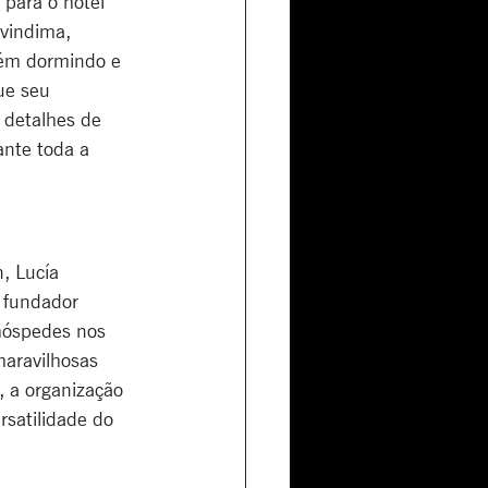
para o hotel 
vindima, 
uém dormindo e 
ue seu 
 detalhes de 
ante toda a 
, Lucía 
 fundador 
hóspedes nos 
aravilhosas 
, a organização 
rsatilidade do 