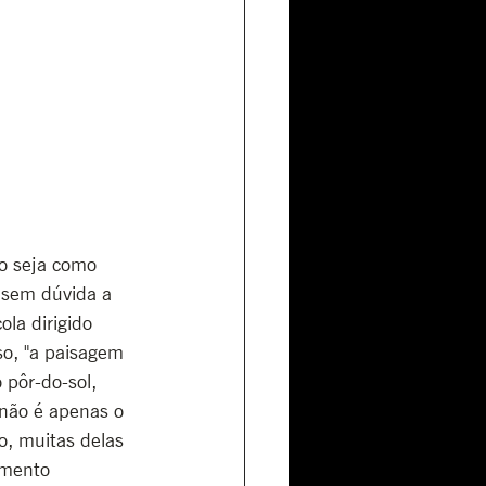
o seja como 
 sem dúvida a 
la dirigido 
so, "a paisagem 
 pôr-do-sol, 
não é apenas o 
, muitas delas 
omento 