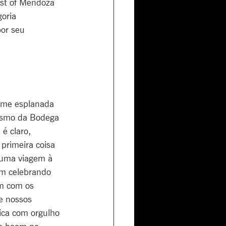
st of Mendoza 
oria 
or seu 
rme esplanada 
rismo da Bodega 
é claro, 
primeira coisa 
 uma viagem à 
am celebrando 
m com os 
e nossos 
ica com orgulho 