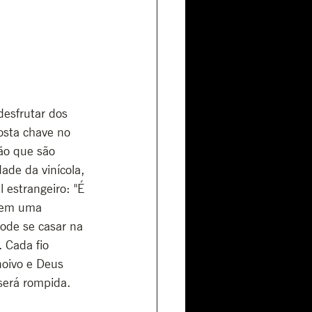
esfrutar dos 
osta chave no 
ão que são 
ade da vinícola, 
estrangeiro: "É 
 em uma 
pode se casar na 
 Cada fio 
noivo e Deus 
será rompida.