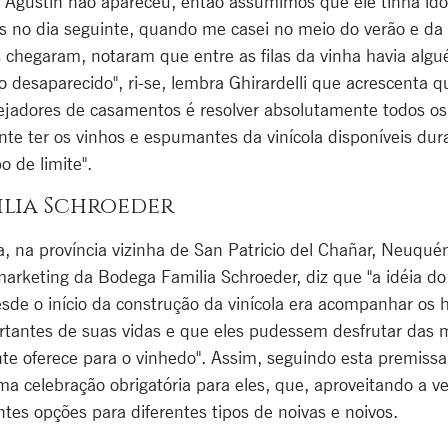
Agustín não apareceu, então assumimos que ele tinha ido 
s no dia seguinte, quando me casei no meio do verão e da 
 chegaram, notaram que entre as filas da vinha havia alg
o desaparecido", ri-se, lembra Ghirardelli que acrescenta q
nejadores de casamentos é resolver absolutamente todos os
te ter os vinhos e espumantes da vinícola disponíveis dur
 de limite".
ilia Schroeder
 na província vizinha de San Patricio del Chañar, Neuquén
marketing da Bodega Familia Schroeder, diz que "a idéia do
de o início da construção da vinícola era acompanhar os 
antes de suas vidas e que eles pudessem desfrutar das m
nte oferece para o vinhedo". Assim, seguindo esta premissa
a celebração obrigatória para eles, que, aproveitando a ve
ntes opções para diferentes tipos de noivas e noivos.