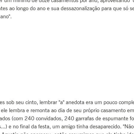
r um mínimo de doze casamentos por ano, aproveitando "
s ao longo do ano e sua dessazonalização para que só s
 ano".
s sob seu cinto, lembrar "a" anedota era um pouco comple
ele lembra e remonta ao dia de seu próprio casamento em
ados (com 240 convidados, 240 garrafas de espumante fo
...) e no final da festa, um amigo tinha desaparecido. "Não