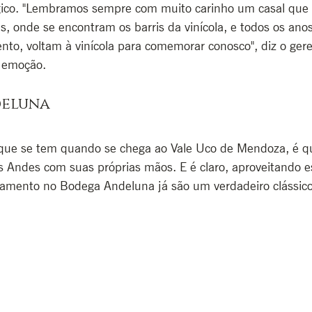
co. "Lembramos sempre com muito carinho um casal que f
s, onde se encontram os barris da vinícola, e todos os anos
nto, voltam à vinícola para comemorar conosco", diz o ger
 emoção.
deluna
que se tem quando se chega ao Vale Uco de Mendoza, é q
os Andes com suas próprias mãos. E é claro, aproveitando es
samento no Bodega Andeluna já são um verdadeiro clássico 