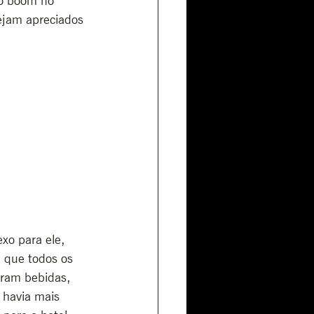
o boom no 
ejam apreciados 
xo para ele, 
 que todos os 
ram bebidas, 
 havia mais 