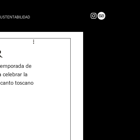
USTENTABILIDAD
r
 temporada de 
 celebrar la 
ncanto toscano 