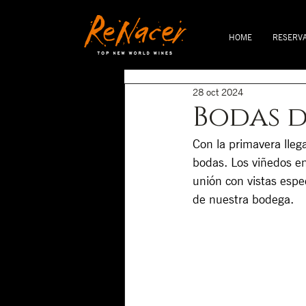
HOME
RESERV
28 oct 2024
Bodas d
Con la primavera lle
bodas. Los viñedos en 
unión con vistas espec
de nuestra bodega.