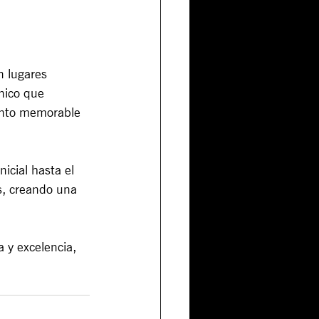
n lugares 
nico que 
ento memorable 
icial hasta el 
s, creando una 
 y excelencia, 