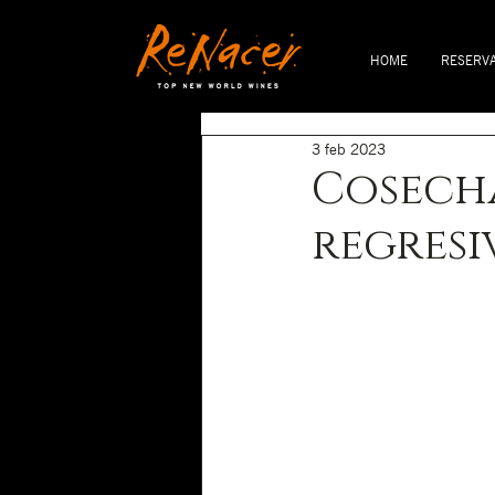
HOME
RESERV
3 feb 2023
Cosecha
regresi