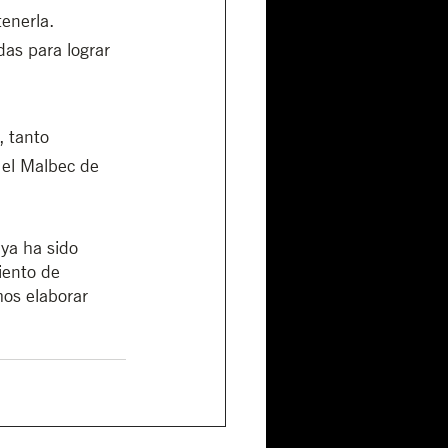
enerla. 
as para lograr 
, tanto 
 el Malbec de 
ya ha sido 
iento de 
os elaborar 