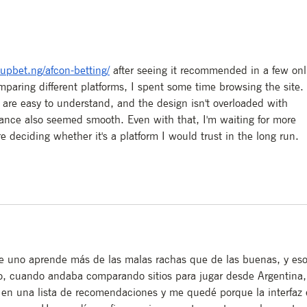
Menú de Verano en
Arr
Bodega Renacer
202
nupbet.ng/afcon-betting/
 after seeing it recommended in a few onl
mparing different platforms, I spent some time browsing the site. 
are easy to understand, and the design isn't overloaded with 
nce also seemed smooth. Even with that, I'm waiting for more 
e deciding whether it's a platform I would trust in the long run.
ue uno aprende más de las malas rachas que de las buenas, y eso
io, cuando andaba comparando sitios para jugar desde Argentina,
 en una lista de recomendaciones y me quedé porque la interfaz 