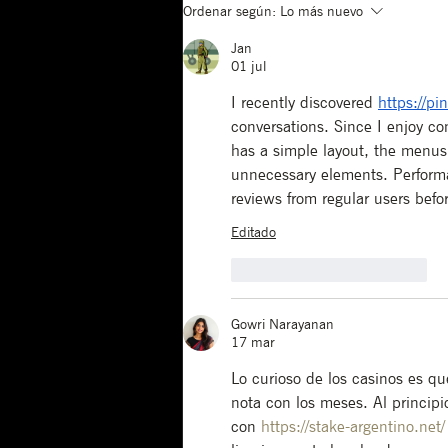
De Estados Unidos a
Ordenar según:
Lo más nuevo
Renacer
Jan
01 jul
I recently discovered 
https://pi
conversations. Since I enjoy co
has a simple layout, the menus 
unnecessary elements. Performa
reviews from regular users befor
Editado
Me gusta
Reaccionar
Gowri Narayanan
17 mar
Lo curioso de los casinos es q
nota con los meses. Al princip
con 
https://stake-argentino.net/