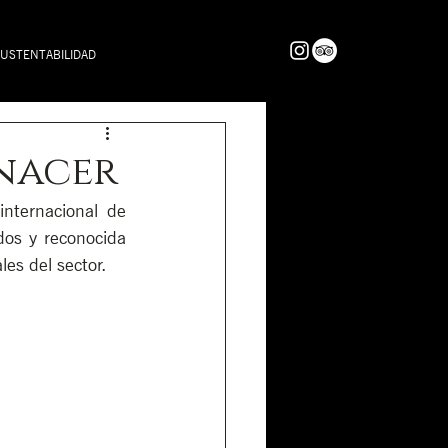
USTENTABILIDAD
nacer
ternacional de 
os y reconocida 
es del sector.