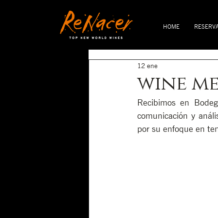
HOME
RESERV
12 ene
wine me
Recibimos en Bodega
comunicación y análi
por su enfoque en ten