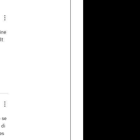
ancó la Cosecha
6
ine 
It 
 se 
 di 
es 